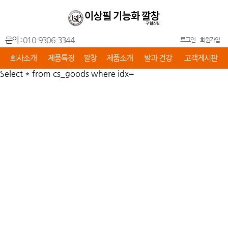
문의 :
010-9306-3344
로그인
회원가입
회사소개
제품특징
깔창
제품소개
발과 건강
고객게시판
Select * from cs_goods where idx=